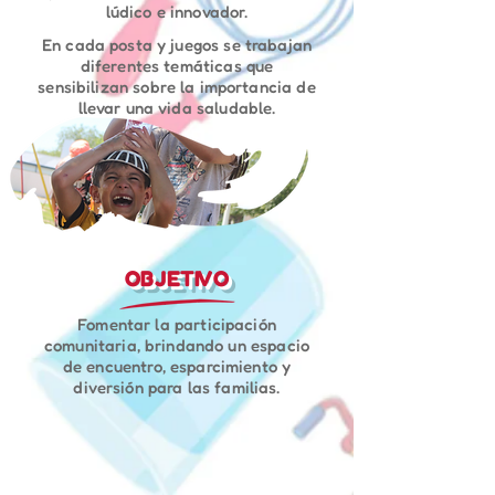
lúdico e innovador.
En cada posta y juegos se trabajan
diferentes temáticas que
sensibilizan sobre la importancia de
llevar una vida saludable.
OBJETIVO
Fomentar la participación
comunitaria, brindando un espacio
de encuentro, esparcimiento y
diversión para las familias.