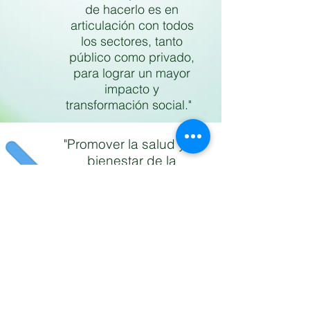
de hacerlo es en
articulación con todos
los sectores, tanto
público como privado,
para lograr un mayor
impacto y
transformación social."
MISIÓN
"Promover la salud y el
bienestar de la
población, a través del
aprendizaje de hábitos
alimentarios, sociales y
culturales, de una
manera sostenible e
innovadora"
VOLVER