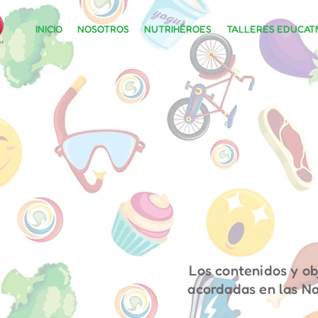
INICIO
NOSOTROS
NUTRIHÉROES
TALLERES EDUCATI
Los contenidos y ob
acordadas en las Na