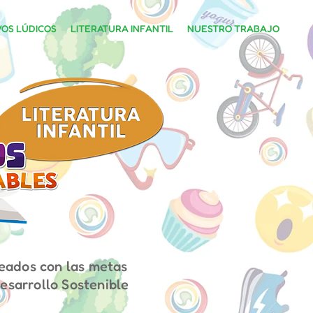
VOS LÚDICOS
LITERATURA INFANTIL
NUESTRO TRABAJO
neados con las metas
esarrollo Sostenible